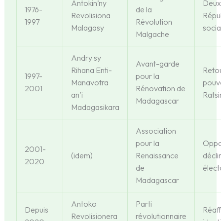
Antokin’ny
Deux
1976-
de la
Revolisiona
Répu
1997
Révolution
Malagasy
socia
Malgache
Andry sy
Avant-garde
Rihana Enti-
Reto
1997-
pour la
Manavotra
pouv
2001
Rénovation de
an’i
Ratsi
Madagascar
Madagasikara
Association
pour la
Oppos
2001-
(idem)
Renaissance
décli
2020
de
élect
Madagascar
Antoko
Parti
Depuis
Réaff
Revolisionera
révolutionnaire