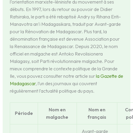
l’orientation marxiste-léniniste du mouvement à ses
débuts. En 1997, lors du retour au pouvoir de Didier
Ratsiraka, le parti a été rebaptisé Andry sy Rihana Enti-
Manavotra an’i Madagasikara, traduit par Avant-garde
pour la Rénovation de Madagascar. Plus tard, la
dénomination française est devenue Association pour
la Renaissance de Madagascar. Depuis 2020, le nom
officiel en malgache est Antoko Revolisionera
Malagasy, soit Parti révolutionnaire malgache. Pour
mieux comprendre le contexte politique de la Grande
Ile, vous pouvez consulter notre article sur
la Gazette de
Madagascar
, l’un des journaux qui couvrent
régulièrement l’actualité politique du pays.
Nom en
Nom en
Co
Période
malgache
français
pol
Avant-garde