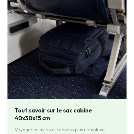
le
sac
cabine
40x30x15
cm
Tout savoir sur le sac cabine
40x30x15 cm
Voyager en avion est devenu plus complexe,