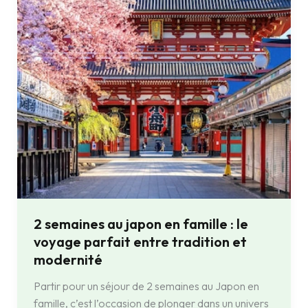
en
famille
:
le
voyage
parfait
entre
tradition
et
modernité
2 semaines au japon en famille : le
voyage parfait entre tradition et
modernité
Partir pour un séjour de 2 semaines au Japon en
famille, c’est l’occasion de plonger dans un univers