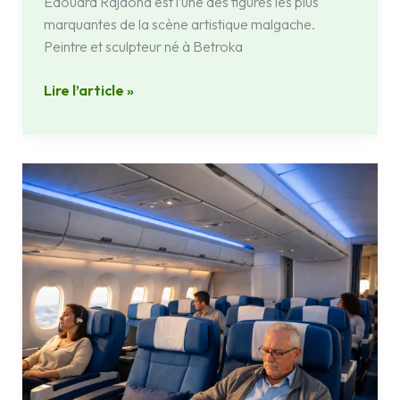
Édouard Rajaona est l’une des figures les plus
marquantes de la scène artistique malgache.
Peintre et sculpteur né à Betroka
Lire l’article »
Vol
French
Bee
Antananarivo
Madagascar
:
tarifs
et
conseils