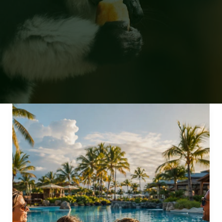
Vacances
en
Famille
:
Comment
Réussir
son
Séjour
Tout
Compris