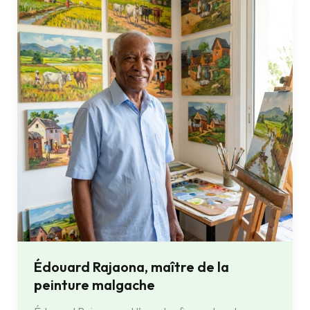
maître
de
la
peinture
malgache
Édouard Rajaona, maître de la
peinture malgache