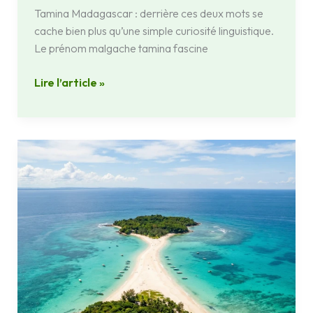
Tamina Madagascar : derrière ces deux mots se
cache bien plus qu’une simple curiosité linguistique.
Le prénom malgache tamina fascine
Lire l’article »
Nosy
Iranja
à
Madagascar
:
l’île
aux
tortues
à
découvrir