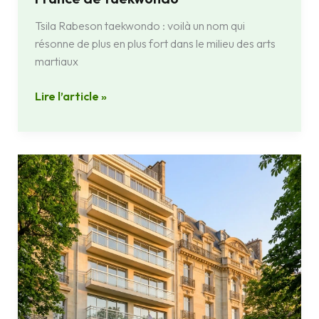
Tsila Rabeson taekwondo : voilà un nom qui
résonne de plus en plus fort dans le milieu des arts
martiaux
Lire l’article »
Ambassade
de
Madagascar
:
contacts,
visas
et
services