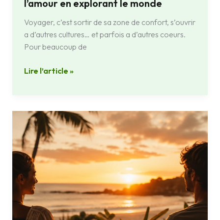
l’amour en explorant le monde
Voyager, c’est sortir de sa zone de confort, s’ouvrir
a d’autres cultures… et parfois a d’autres coeurs.
Pour beaucoup de
Lire l’article »
Cassez
la
routine
et
surprenez
votre
moitié
avec
une