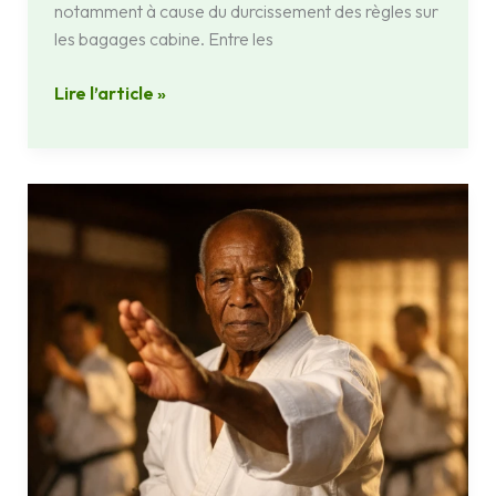
notamment à cause du durcissement des règles sur
les bagages cabine. Entre les
Lire l’article »
Hugues
Raharimanantsoa,
80
ans
au
service
des
arts
martiaux