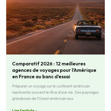
voyages
pour
l’Amérique
en
France
au
banc
d’essai
Comparatif 2026 : 12 meilleures
agences de voyages pour l’Amérique
en France au banc d’essai
Préparer un voyage sur le continent américain
représente souvent le rêve d’une vie. Des paysages
grandioses de l’Ouest américain aux
Lire l’article »