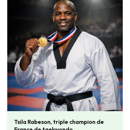
Rabeson,
triple
champion
de
France
de
taekwondo
Tsila Rabeson, triple champion de
France de taekwondo