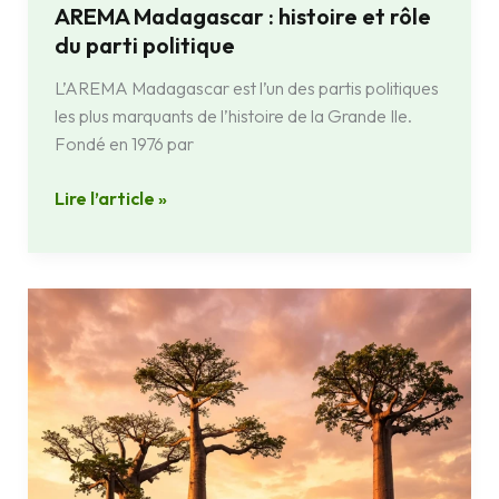
AREMA Madagascar : histoire et rôle
du parti politique
L’AREMA Madagascar est l’un des partis politiques
les plus marquants de l’histoire de la Grande Ile.
Fondé en 1976 par
Lire l’article »
Les
baobabs
de
Madagascar,
arbres
sacrés
et
menacés