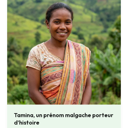
un
prénom
malgache
porteur
d’histoire
Tamina, un prénom malgache porteur
d’histoire