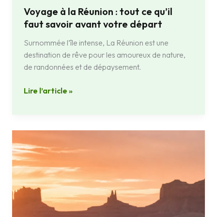
Voyage à la Réunion : tout ce qu’il
faut savoir avant votre départ
Surnommée l’île intense, La Réunion est une
destination de rêve pour les amoureux de nature,
de randonnées et de dépaysement.
Lire l’article »
Comparatif
2026
:
12
meilleures
agences
de