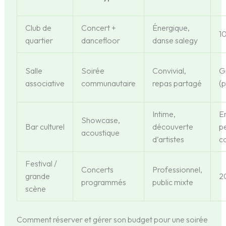
Club de
Concert +
Énergique,
1
quartier
dancefloor
danse salegy
Salle
Soirée
Convivial,
Gr
associative
communautaire
repas partagé
(p
Intime,
En
Showcase,
Bar culturel
découverte
pe
acoustique
d’artistes
c
Festival /
Concerts
Professionnel,
grande
2
programmés
public mixte
scène
Comment réserver et gérer son budget pour une soirée