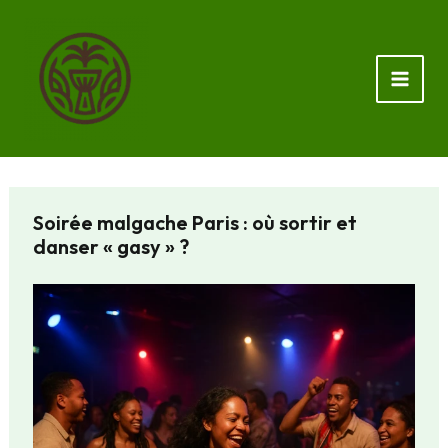
Aller
au
contenu
Soirée malgache Paris : où sortir et
danser « gasy » ?