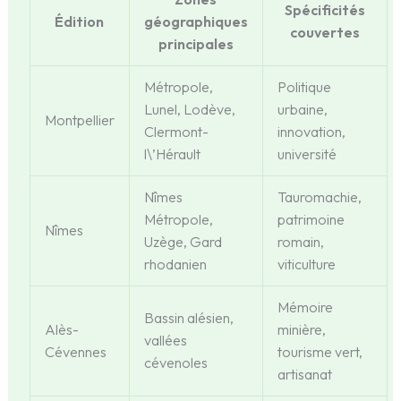
Spécificités
Édition
géographiques
couvertes
principales
Métropole,
Politique
Lunel, Lodève,
urbaine,
Montpellier
Clermont-
innovation,
l\’Hérault
université
Nîmes
Tauromachie,
Métropole,
patrimoine
Nîmes
Uzège, Gard
romain,
rhodanien
viticulture
Mémoire
Bassin alésien,
Alès-
minière,
vallées
Cévennes
tourisme vert,
cévenoles
artisanat