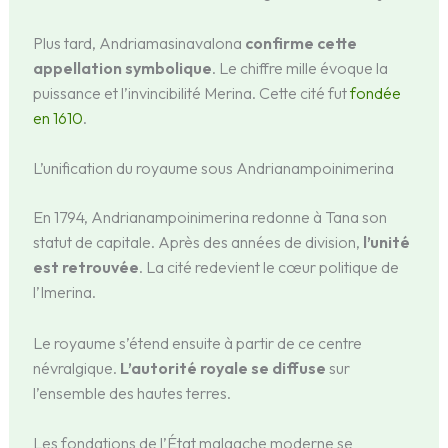
Plus tard, Andriamasinavalona
confirme cette
appellation symbolique
. Le chiffre mille évoque la
puissance et l’invincibilité Merina. Cette cité fut
fondée
en 1610
.
L’unification du royaume sous Andrianampoinimerina
En 1794, Andrianampoinimerina redonne à Tana son
statut de capitale. Après des années de division,
l’unité
est retrouvée
. La cité redevient le cœur politique de
l’Imerina.
Le royaume s’étend ensuite à partir de ce centre
névralgique.
L’autorité royale se diffuse
sur
l’ensemble des hautes terres.
Les fondations de l’État malgache moderne se