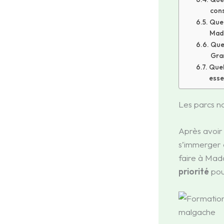
cons
Quel
Mad
Quel
Gran
Quel
esse
Les parcs na
Après avoir 
s’immerger d
faire à Mad
priorité
pour