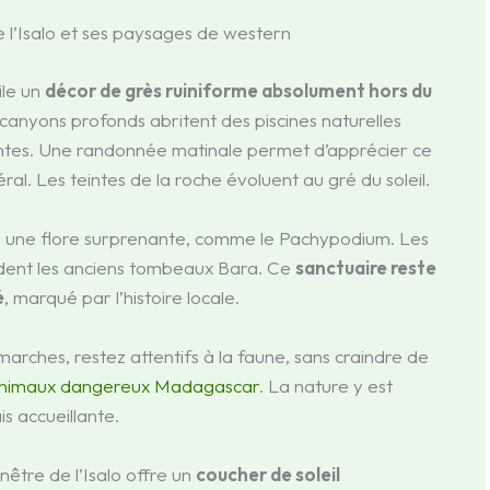
e l’Isalo et ses paysages de western
ile un
décor de grès ruiniforme absolument hors du
 canyons profonds abritent des piscines naturelles
antes. Une randonnée matinale permet d’apprécier ce
ral. Les teintes de la roche évoluent au gré du soleil.
 une flore surprenante, comme le Pachypodium. Les
rdent les anciens tombeaux Bara. Ce
sanctuaire reste
é
, marqué par l’histoire locale.
arches, restez attentifs à la faune, sans craindre de
nimaux dangereux Madagascar
. La nature y est
s accueillante.
enêtre de l’Isalo offre un
coucher de soleil