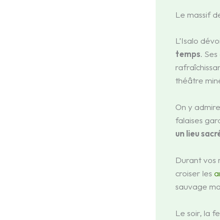
Le massif d
L’Isalo dévo
temps
. Ses
rafraîchiss
théâtre miné
On y admire
falaises ga
un lieu sacr
Durant vos m
croiser les
a
sauvage mai
Le soir, la f