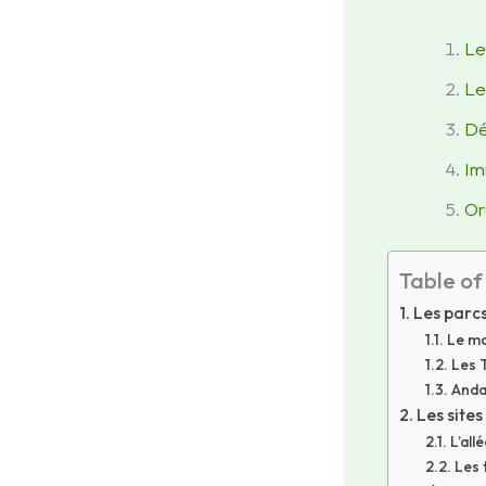
Le
Le
Dé
Im
Or
Table of
Les parcs
Le ma
Les 
Andas
Les sites
L’al
Les 