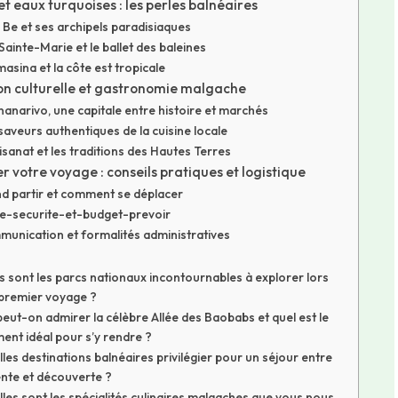
t eaux turquoises : les perles balnéaires
Be et ses archipels paradisiaques
e Sainte-Marie et le ballet des baleines
asina et la côte est tropicale
n culturelle et gastronomie malgache
anarivo, une capitale entre histoire et marchés
saveurs authentiques de la cuisine locale
tisanat et les traditions des Hautes Terres
 votre voyage : conseils pratiques et logistique
d partir et comment se déplacer
e-securite-et-budget-prevoir
unication et formalités administratives
s sont les parcs nationaux incontournables à explorer lors
 premier voyage ?
eut-on admirer la célèbre Allée des Baobabs et quel est le
nt idéal pour s’y rendre ?
les destinations balnéaires privilégier pour un séjour entre
nte et découverte ?
les sont les spécialités culinaires malgaches que vous nous