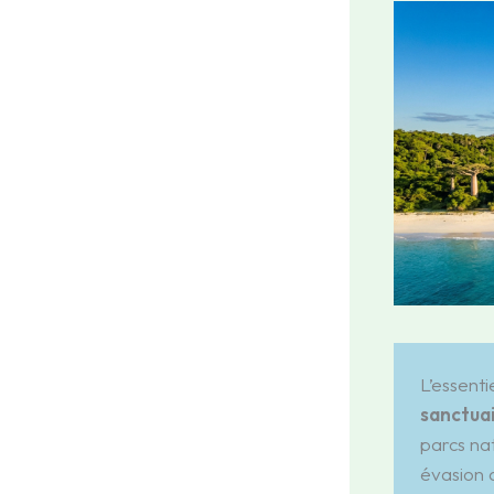
L’essent
sanctuai
parcs na
évasion 