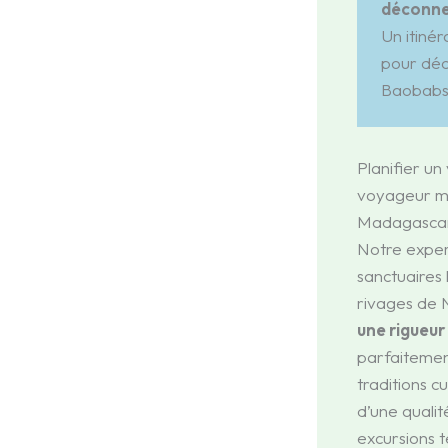
déconne
Un itiné
pour déc
Baobabs
Planifier un
voyageur mo
Madagascar 
Notre expert
sanctuaires 
rivages de N
une rigueur
parfaitemen
traditions c
d’une qualit
excursions t