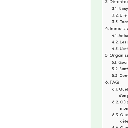
Détente e
Nosy 
L’îl
Toam
Immersio
Antan
Les 
L’ar
Organiser
Quan
Sant
Comm
FAQ
Quel
d’un
Où p
mome
Quel
déte
Quel