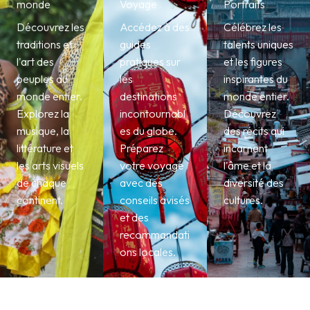
monde
Voyage
Portraits
Découvrez les
Accédez à des
Célébrez les
traditions et
guides
talents uniques
l'art des
pratiques sur
et les figures
peuples du
les
inspirantes du
monde entier.
destinations
monde entier.
Explorez la
incontournabl
Découvrez
musique, la
es du globe.
des récits qui
littérature et
Préparez
incarnent
les arts visuels
votre voyage
l'âme et la
de chaque
avec des
diversité des
continent.
conseils avisés
cultures.
et des
recommandati
ons locales.