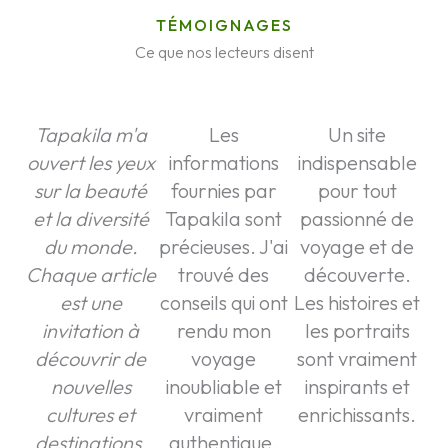
TÉMOIGNAGES
Ce que nos lecteurs disent
Tapakila m'a
Les
Un site
ouvert les yeux
informations
indispensable
sur la beauté
fournies par
pour tout
et la diversité
Tapakila sont
passionné de
du monde.
précieuses. J'ai
voyage et de
Chaque article
trouvé des
découverte.
est une
conseils qui ont
Les histoires et
invitation à
rendu mon
les portraits
découvrir de
voyage
sont vraiment
nouvelles
inoubliable et
inspirants et
cultures et
vraiment
enrichissants.
destinations.
authentique.