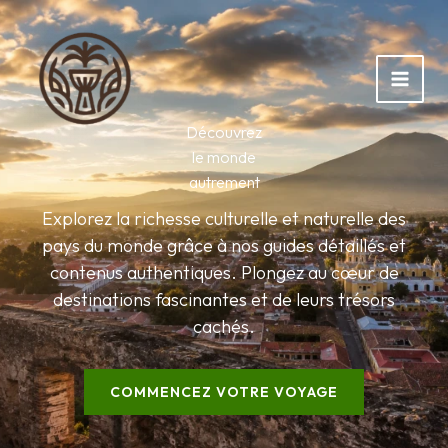
Aller
au
contenu
Découvrez
le monde
autrement
Explorez la richesse culturelle et naturelle des
pays du monde grâce à nos guides détaillés et
contenus authentiques. Plongez au cœur de
destinations fascinantes et de leurs trésors
cachés.
COMMENCEZ VOTRE VOYAGE