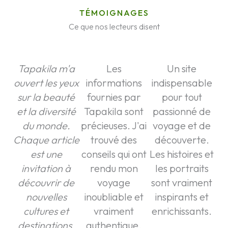
TÉMOIGNAGES
Ce que nos lecteurs disent
Tapakila m'a
Les
Un site
ouvert les yeux
informations
indispensable
sur la beauté
fournies par
pour tout
et la diversité
Tapakila sont
passionné de
du monde.
précieuses. J'ai
voyage et de
Chaque article
trouvé des
découverte.
est une
conseils qui ont
Les histoires et
invitation à
rendu mon
les portraits
découvrir de
voyage
sont vraiment
nouvelles
inoubliable et
inspirants et
cultures et
vraiment
enrichissants.
destinations.
authentique.