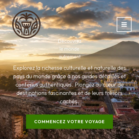
Aller
au
contenu
Découvrez
le monde
autrement
Explorez la richesse culturelle et naturelle des
pays du monde grâce à nos guides détaillés et
contenus authentiques. Plongez au cœur de
destinations fascinantes et de leurs trésors
cachés.
COMMENCEZ VOTRE VOYAGE