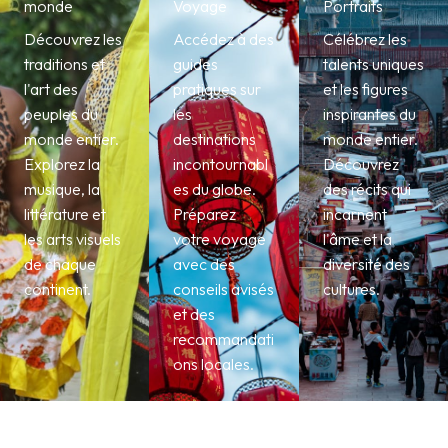
monde
Voyage
Portraits
Découvrez les
Accédez à des
Célébrez les
traditions et
guides
talents uniques
l'art des
pratiques sur
et les figures
peuples du
les
inspirantes du
monde entier.
destinations
monde entier.
Explorez la
incontournabl
Découvrez
musique, la
es du globe.
des récits qui
littérature et
Préparez
incarnent
les arts visuels
votre voyage
l'âme et la
de chaque
avec des
diversité des
continent.
conseils avisés
cultures.
et des
recommandati
ons locales.